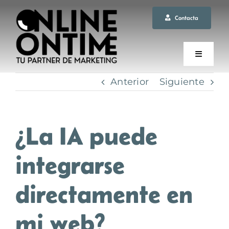
Saltar
Contacta
al
contenido
Toggle
Navigati
Anterior
Siguiente
INICIO
¿La IA puede
LA AGENCIA
integrarse
SERVICIOS
directamente en
BLOG
mi web?