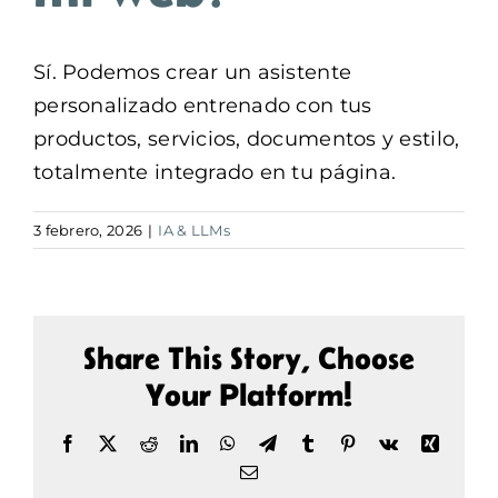
Buscar:
Sí. Podemos crear un asistente
personalizado entrenado con tus
productos, servicios, documentos y estilo,
totalmente integrado en tu página.
3 febrero, 2026
|
IA & LLMs
Share This Story, Choose
Your Platform!
Facebook
X
Reddit
LinkedIn
WhatsApp
Telegram
Tumblr
Pinterest
Vk
Xing
Correo
electrónico