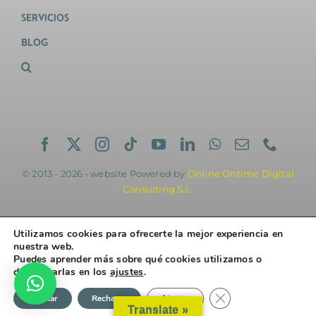
SERVICIOS
BLOG
© 2013 - 2026 • website Powered by
Online Ontime Digital
Consulting S.L.
Utilizamos cookies para ofrecerte la mejor experiencia en
nuestra web.
Puedes aprender más sobre qué cookies utilizamos o
desactivarlas en los
ajustes
.
Cerrar el banner de 
Aceptar
Rechazar
Ajustes
Translate »