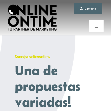
Saltar
Contacta
al
contenido
Toggle
Navigati
INICIO
Consejos
,
onlineontime
LA AGENCIA
Una de
SERVICIOS
propuestas
BLOG
variadas!