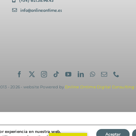
(+34) 621.38.96.43
info@onlineontime.es
2013 - 2026 • website Powered by
Online Ontime Digital Consulting S
or experiencia en nuestra web.
Aceptar