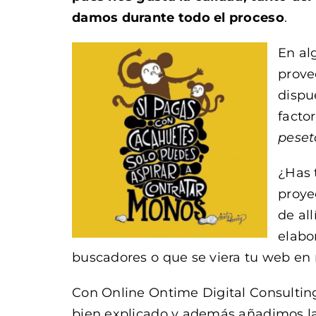
damos durante todo el proceso
.
En al
prove
dispu
facto
peset
¿Has 
proye
de all
elabo
buscadores o que se viera tu web en 
Con Online Ontime Digital Consultin
bien explicado y además añadimos las