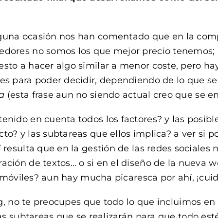
guna ocasión nos han comentado que en la compa
edores no somos los que mejor precio tenemos; ¡
esto a hacer algo similar a menor coste, pero h
res para poder decidir, dependiendo de lo que s
a
(esta frase aun no siendo actual creo que se en
tenido en cuenta todos los factores? y las posibl
cto? y las subtareas que ellos implica? a ver si 
í resulta que en la gestión de las redes sociales 
ración de textos… o si en el diseño de la nueva w
móviles? aun hay mucha picaresca por ahí, ¡cui
g, no te preocupes que todo lo que incluimos en
 subtareas que se realizarán para que todo esté