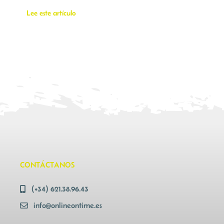
Lee este artículo
CONTÁCTANOS
(+34) 621.38.96.43
info@onlineontime.es