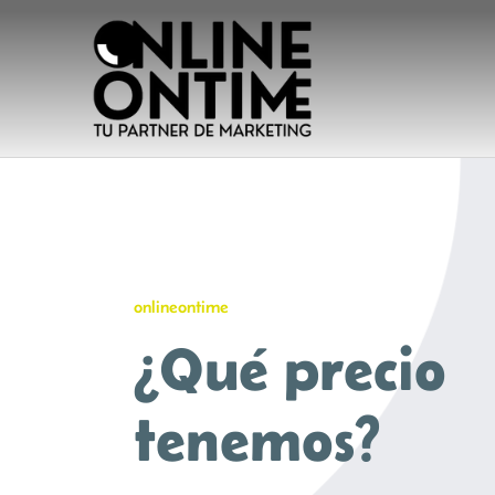
Saltar
al
contenido
onlineontime
¿Qué precio
tenemos?